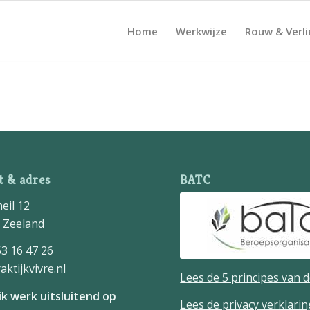
Home
Werkwijze
Rouw & Verli
t & adres
BATC
eil 12
 Zeeland
53 16 47 26
ktijkvivre.nl
Lees de 5 principes van 
 ik werk uitsluitend op
Lees de privacy verklarin